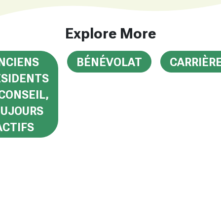
Explore More
NCIENS
BÉNÉVOLAT
CARRIÈR
ÉSIDENTS
CONSEIL,
UJOURS
ACTIFS