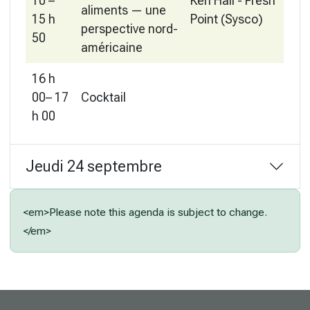
10 –
Ken Hall - Fresh
aliments — une
15 h
Point (Sysco)
perspective nord-
50
américaine
16 h
00– 17
Cocktail
h 00
Jeudi 24 septembre
<em>Please note this agenda is subject to change.
</em>