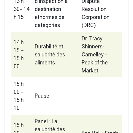
13 h
d'inspection à
Dispute
30– 14
destination
Resolution
h 15
etnormes de
Corporation
catégories
(DRC)
Dr. Tracy
14 h
Durabilité et
Shinners-
15 –
salubrité des
Carnelley –
15 h
aliments
Peak of the
00
Market
15 h
00 –
Pause
15 h
10
Panel : La
15 h
salubrité des