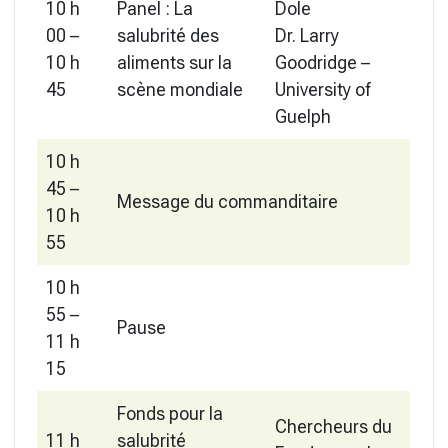
10 h
Panel : La
Dole
00 –
salubrité des
Dr. Larry
10 h
aliments sur la
Goodridge –
45
scène mondiale
University of
Guelph
10 h
45 –
Message du commanditaire
10 h
55
10 h
55 –
Pause
11 h
15
Fonds pour la
Chercheurs du
11 h
salubrité