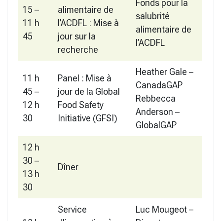
Fonds pour la
15 –
alimentaire de
salubrité
11 h
l’ACDFL : Mise à
alimentaire de
45
jour sur la
l’ACDFL
recherche
Heather Gale –
11 h
Panel : Mise à
CanadaGAP
45 –
jour de la Global
Rebbecca
12 h
Food Safety
Anderson –
30
Initiative (GFSI)
GlobalGAP
12 h
30 –
Dîner
13 h
30
Service
Luc Mougeot –