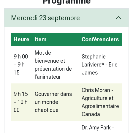
Programme
Mercredi 23 septembre
Heure
Item
Conférenciers
Mot de
9 h 00
Stephanie
bienvenue et
– 9 h
Lariviere* - Erie
présentation de
15
James
l’animateur
Chris Moran -
9 h 15
Gouverner dans
Agriculture et
– 10 h
un monde
Agroalimentaire
00
chaotique
Canada
Dr. Amy Park -