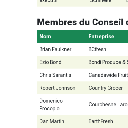
exécutif
Schmekel
Membres du Conseil d
Nom
Entreprise
Brian Faulkner
BCfresh
Ezio Bondi
Bondi Produce & 
Chris Sarantis
Canadawide Fruit
Robert Johnson
Country Grocer
Domenico
Courchesne Laro
Procopio
Dan Martin
EarthFresh