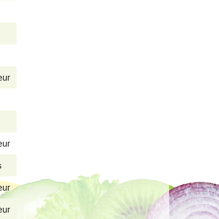
eur
eur
s
eur
eur