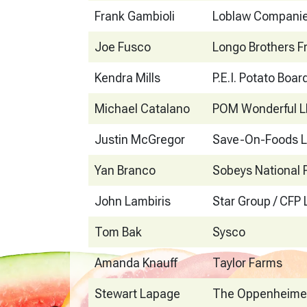
Frank Gambioli
Loblaw Compani
Joe Fusco
Longo Brothers Fr
Kendra Mills
P.E.I. Potato Boar
Michael Catalano
POM Wonderful L
Justin McGregor
Save-On-Foods Li
Yan Branco
Sobeys National
John Lambiris
Star Group / CFP 
Tom Bak
Sysco
Amanda Knauff
Taylor Farms
Stewart Lapage
The Oppenheime