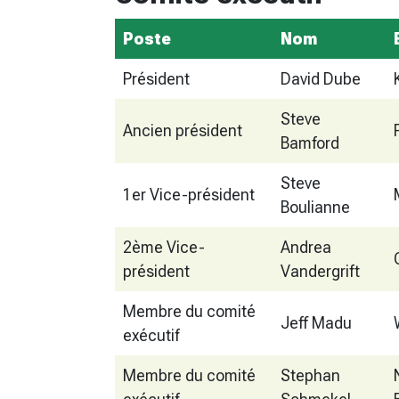
Poste
Nom
Président
David Dube
Steve
Ancien président
Bamford
Steve
1er Vice-président
Boulianne
2ème Vice-
Andrea
président
Vandergrift
Membre du comité
Jeff Madu
exécutif
Membre du comité
Stephan