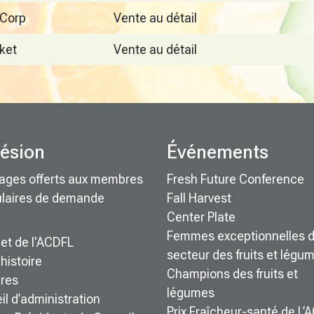
 Corp
Vente au détail
ket
Vente au détail
ésion
Événements
ages offerts aux membres
Fresh Future Conference
laires de demande
Fall Harvest
Center Plate
Femmes exceptionnelles 
jet de l'ACDFL
secteur des fruits et légu
histoire
Champions des fruits et
ères
légumes
l d’administration
Prix Fraîcheur-santé de L’