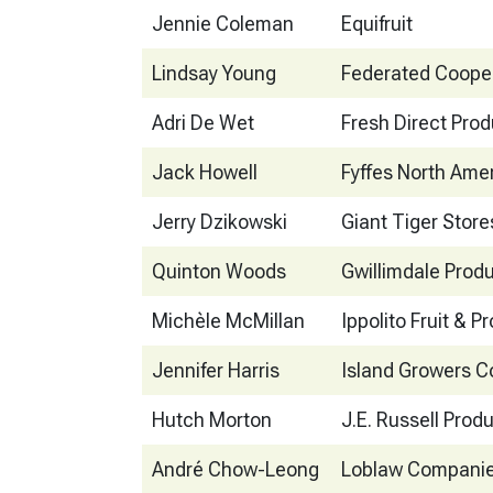
Jennie Coleman
Equifruit
Lindsay Young
Federated Cooper
Adri De Wet
Fresh Direct Prod
Jack Howell
Fyffes North Amer
Jerry Dzikowski
Giant Tiger Store
Quinton Woods
Gwillimdale Produ
Michèle McMillan
Ippolito Fruit & P
Jennifer Harris
Island Growers C
Hutch Morton
J.E. Russell Prod
André Chow-Leong
Loblaw Compani